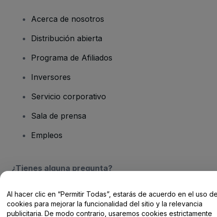
Acerca de nosotros
Distribución abierta
Programa de Afiliados
Inversores
Servicio corporativo
Sala de prensa
Empleos
¿Tienes alguna pregunta?
Centro de Ayuda / Contacto
Al hacer clic en “Permitir Todas”, estarás de acuerdo en el uso d
cookies para mejorar la funcionalidad del sitio y la relevancia
publicitaria. De modo contrario, usaremos cookies estrictamente