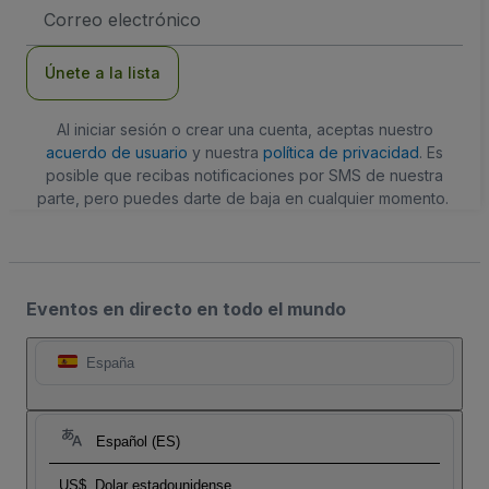
Dirección
de
correo
electrónico
Únete a la lista
Al iniciar sesión o crear una cuenta, aceptas nuestro
acuerdo de usuario
y nuestra
política de privacidad
. Es
posible que recibas notificaciones por SMS de nuestra
parte, pero puedes darte de baja en cualquier momento.
Eventos en directo en todo el mundo
España
Español (ES)
US$
Dolar estadounidense