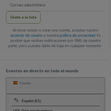
Dirección
de
correo
electrónico
Únete a la lista
Al iniciar sesión o crear una cuenta, aceptas nuestro
acuerdo de usuario
y nuestra
política de privacidad
. Es
posible que recibas notificaciones por SMS de nuestra
parte, pero puedes darte de baja en cualquier momento.
Eventos en directo en todo el mundo
España
Español (ES)
US$
Dolar estadounidense