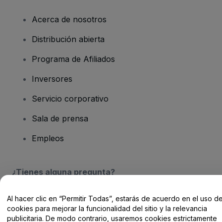
Acerca de nosotros
Distribución abierta
Programa de Afiliados
Inversores
Servicio corporativo
Sala de prensa
Empleos
¿Tienes alguna pregunta?
Centro de Ayuda / Contacto
Al hacer clic en “Permitir Todas”, estarás de acuerdo en el uso d
cookies para mejorar la funcionalidad del sitio y la relevancia
publicitaria. De modo contrario, usaremos cookies estrictamente