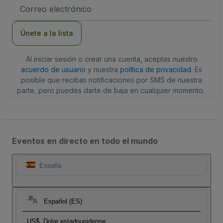
Dirección
de
correo
electrónico
Únete a la lista
Al iniciar sesión o crear una cuenta, aceptas nuestro
acuerdo de usuario
y nuestra
política de privacidad
. Es
posible que recibas notificaciones por SMS de nuestra
parte, pero puedes darte de baja en cualquier momento.
Eventos en directo en todo el mundo
España
Español (ES)
US$
Dolar estadounidense