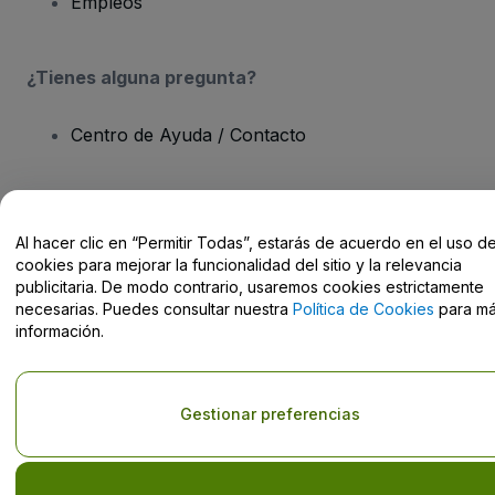
Empleos
¿Tienes alguna pregunta?
Centro de Ayuda / Contacto
Al hacer clic en “Permitir Todas”, estarás de acuerdo en el uso d
Derechos reservados © viagogo Entertainment Inc 2026
Datos de
cookies para mejorar la funcionalidad del sitio y la relevancia
la Empresa
publicitaria. De modo contrario, usaremos cookies estrictamente
El uso de este sitio web constituye la aceptación de los
Términos y
necesarias. Puedes consultar nuestra
Política de Cookies
para m
Condiciones
, de la
Política de Privacidad
, de la
Política de Cookies
información.
y de la
Política de Privacidad para Móviles
No compartir mi información personal ni tus opciones de
privacidad
Gestionar preferencias