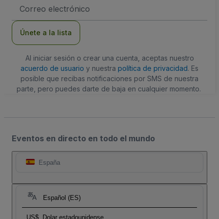
Dirección
de
correo
electrónico
Únete a la lista
Al iniciar sesión o crear una cuenta, aceptas nuestro
acuerdo de usuario
y nuestra
política de privacidad
. Es
posible que recibas notificaciones por SMS de nuestra
parte, pero puedes darte de baja en cualquier momento.
Eventos en directo en todo el mundo
España
Español (ES)
US$
Dolar estadounidense