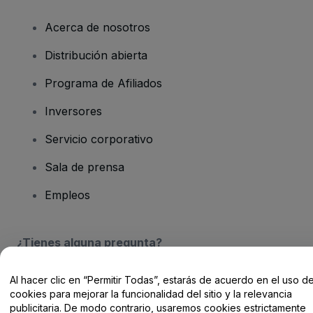
Acerca de nosotros
Distribución abierta
Programa de Afiliados
Inversores
Servicio corporativo
Sala de prensa
Empleos
¿Tienes alguna pregunta?
Centro de Ayuda / Contacto
Al hacer clic en “Permitir Todas”, estarás de acuerdo en el uso d
cookies para mejorar la funcionalidad del sitio y la relevancia
publicitaria. De modo contrario, usaremos cookies estrictamente