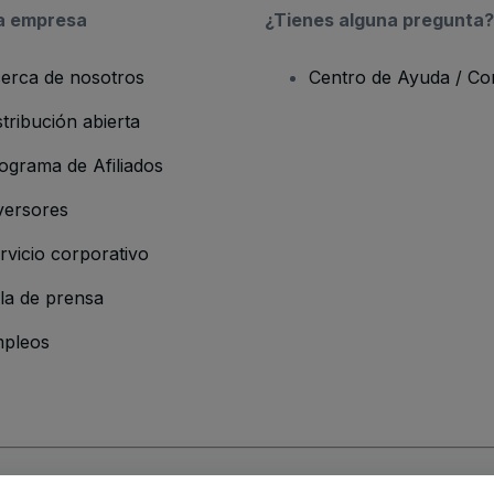
a empresa
¿Tienes alguna pregunta?
erca de nosotros
Centro de Ayuda / Co
stribución abierta
ograma de Afiliados
versores
rvicio corporativo
la de prensa
pleos