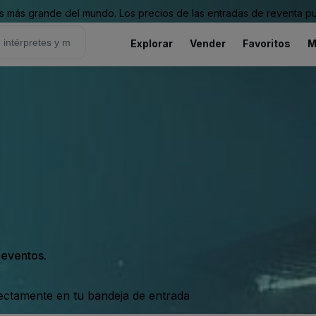
 más grande del mundo. Los precios de las entradas de reventa pu
Explorar
Vender
Favoritos
M
s eventos.
rectamente en tu bandeja de entrada