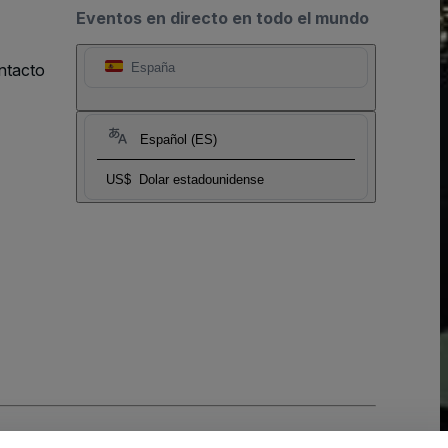
Eventos en directo en todo el mundo
ntacto
España
Español (ES)
US$
Dolar estadounidense