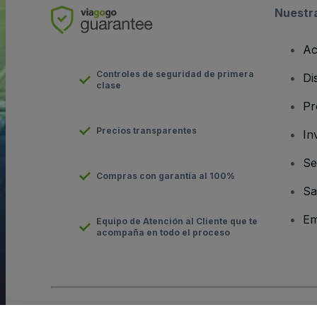
Nuestr
Ac
Controles de seguridad de primera
Di
clase
Pr
Precios transparentes
In
Se
Compras con garantía al 100%
Sa
Em
Equipo de Atención al Cliente que te
acompaña en todo el proceso