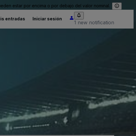
eden estar por encima o por debajo del valor nominal.
is entradas
Iniciar sesión
1 new notification