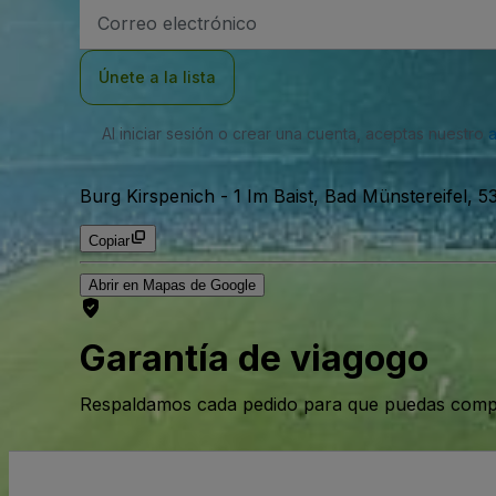
Dirección
de
correo
electrónico
Únete a la lista
Al iniciar sesión o crear una cuenta, aceptas nuestro
Burg Kirspenich
-
1 Im Baist, Bad Münstereifel
Copiar
Abrir en Mapas de Google
Garantía de viagogo
Respaldamos cada pedido para que puedas compr