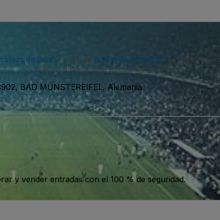
acuerdo de usuario
y nuestra
política de privacidad
. Es posible que
puedes darte de baja en cualquier momento.
, 53902, BAD MÜNSTEREIFEL, Alemania
ar y vender entradas con el 100 % de seguridad.