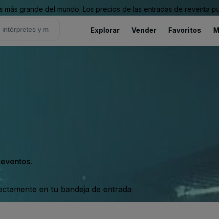
 más grande del mundo. Los precios de las entradas de reventa pu
Explorar
Vender
Favoritos
M
s eventos.
rectamente en tu bandeja de entrada