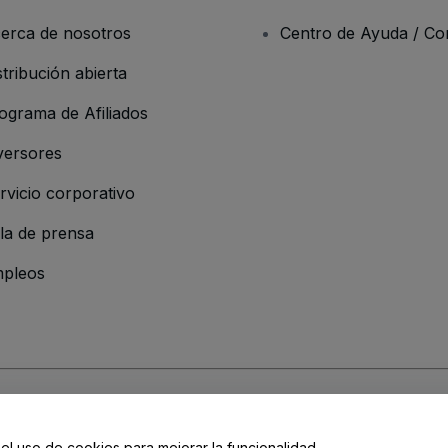
erca de nosotros
Centro de Ayuda / Co
stribución abierta
ograma de Afiliados
versores
rvicio corporativo
la de prensa
pleos
 de la Empresa
os y Condiciones
, de la
Política de Privacidad
, de la
Política de Cookies
y de
 el uso de cookies para mejorar la funcionalidad