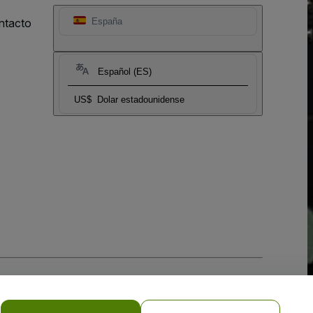
ntacto
España
Español (ES)
US$
Dolar estadounidense
 la
Política de Privacidad para Móviles