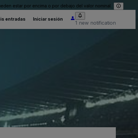
eden estar por encima o por debajo del valor nominal.
is entradas
Iniciar sesión
1 new notification