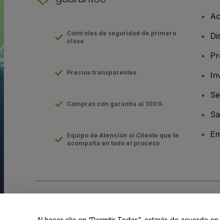
Ac
Controles de seguridad de primera
Di
clase
Pr
Precios transparentes
In
Se
Compras con garantía al 100%
Sa
Em
Equipo de Atención al Cliente que te
acompaña en todo el proceso
Derechos reservados © viagogo Entertainment Inc 2026
Datos
El uso de este sitio web constituye la aceptación de los
Términ
Al hacer clic en “Permitir Todas”, estarás de acuerdo en