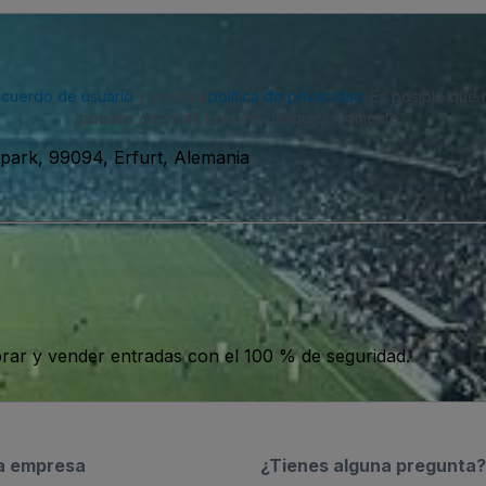
acuerdo de usuario
y nuestra
política de privacidad
. Es posible que
puedes darte de baja en cualquier momento.
park, 99094, Erfurt, Alemania
ar y vender entradas con el 100 % de seguridad.
a empresa
¿Tienes alguna pregunta?