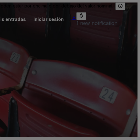
eden estar por encima o por debajo del valor nominal.
is entradas
Iniciar sesión
1 new notification