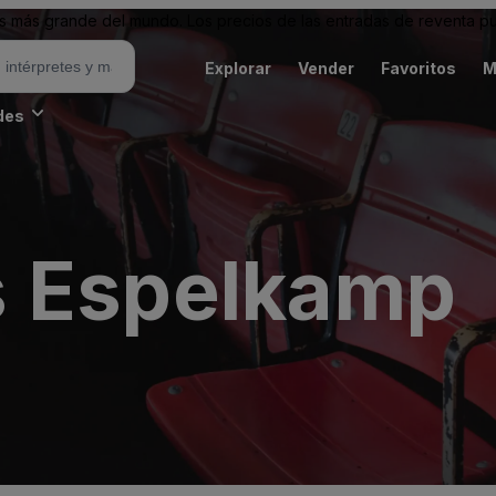
 más grande del mundo. Los precios de las entradas de reventa pu
Explorar
Vender
Favoritos
M
des
s Espelkamp