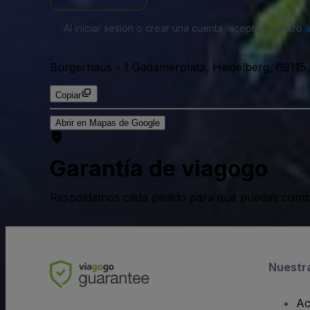
Al iniciar sesión o crear una cuenta, aceptas nuestro
Bürgerhaus
-
1 Gadamerplatz, Heidelberg, 69115,
Copiar
Abrir en Mapas de Google
Garantía de viagogo
Respaldamos cada pedido para que puedas compr
Nuestr
Ac