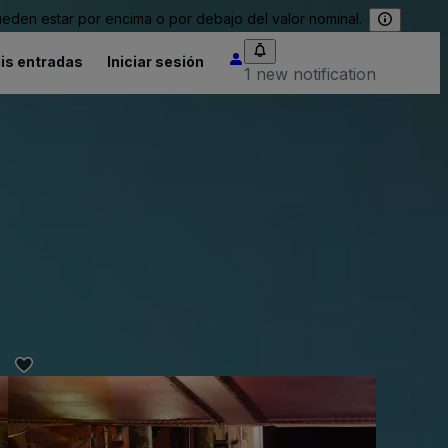
eden estar por encima o por debajo del valor nominal.
is entradas
Iniciar sesión
1 new notification