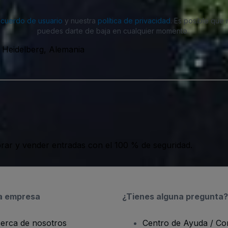
acuerdo de usuario
y nuestra
política de privacidad
. Es posible que
puedes darte de baja en cualquier momento.
 Heidelberg, Alemania
ar y vender entradas con el 100 % de seguridad.
a empresa
¿Tienes alguna pregunta?
erca de nosotros
Centro de Ayuda / Co