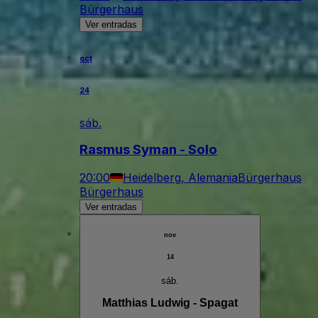
Bürgerhaus
Ver entradas
oct
24
sáb.
Rasmus Syman - Solo
20:00
Heidelberg, Alemania
Bürgerhaus
Bürgerhaus
Ver entradas
nov
14
sáb.
Matthias Ludwig - Spagat