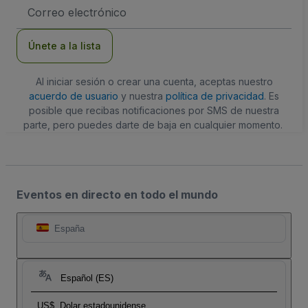
Dirección
de
correo
electrónico
Únete a la lista
Al iniciar sesión o crear una cuenta, aceptas nuestro
acuerdo de usuario
y nuestra
política de privacidad
. Es
posible que recibas notificaciones por SMS de nuestra
parte, pero puedes darte de baja en cualquier momento.
Eventos en directo en todo el mundo
España
Español (ES)
US$
Dolar estadounidense