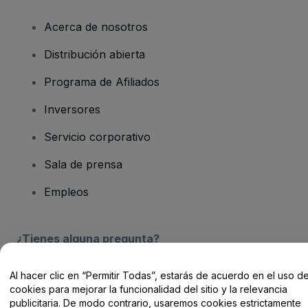
Acerca de nosotros
Distribución abierta
Programa de Afiliados
Inversores
Servicio corporativo
Sala de prensa
Empleos
¿Tienes alguna pregunta?
Centro de Ayuda / Contacto
Al hacer clic en “Permitir Todas”, estarás de acuerdo en el uso d
cookies para mejorar la funcionalidad del sitio y la relevancia
publicitaria. De modo contrario, usaremos cookies estrictamente