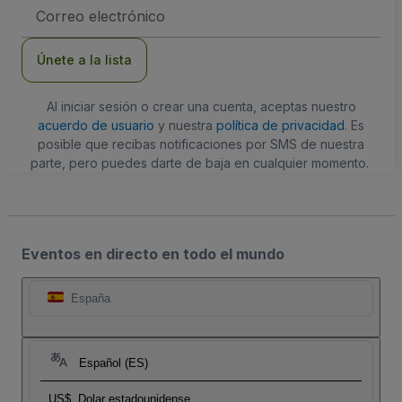
Dirección
de
correo
electrónico
Únete a la lista
Al iniciar sesión o crear una cuenta, aceptas nuestro
acuerdo de usuario
y nuestra
política de privacidad
. Es
posible que recibas notificaciones por SMS de nuestra
parte, pero puedes darte de baja en cualquier momento.
Eventos en directo en todo el mundo
España
Español (ES)
US$
Dolar estadounidense