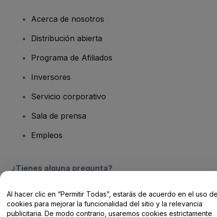
Acerca de nosotros
Distribución abierta
Programa de Afiliados
Inversores
Servicio corporativo
Sala de prensa
Empleos
¿Tienes alguna pregunta?
Centro de Ayuda / Contacto
Al hacer clic en “Permitir Todas”, estarás de acuerdo en el uso d
cookies para mejorar la funcionalidad del sitio y la relevancia
publicitaria. De modo contrario, usaremos cookies estrictamente