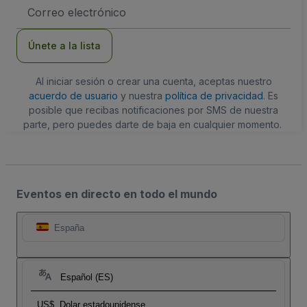
Dirección
de
correo
electrónico
Únete a la lista
Al iniciar sesión o crear una cuenta, aceptas nuestro
acuerdo de usuario
y nuestra
política de privacidad
. Es
posible que recibas notificaciones por SMS de nuestra
parte, pero puedes darte de baja en cualquier momento.
Eventos en directo en todo el mundo
España
Español (ES)
US$
Dolar estadounidense