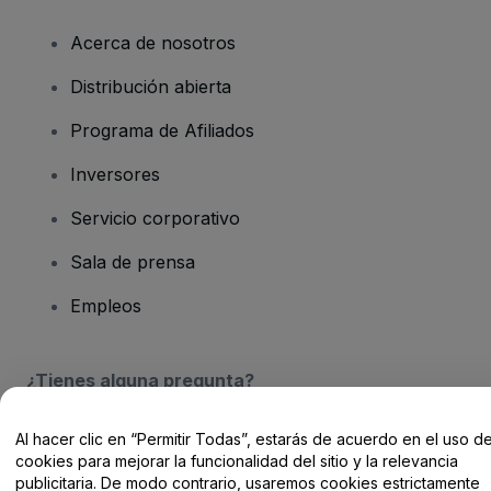
Acerca de nosotros
Distribución abierta
Programa de Afiliados
Inversores
Servicio corporativo
Sala de prensa
Empleos
¿Tienes alguna pregunta?
Centro de Ayuda / Contacto
Al hacer clic en “Permitir Todas”, estarás de acuerdo en el uso d
cookies para mejorar la funcionalidad del sitio y la relevancia
publicitaria. De modo contrario, usaremos cookies estrictamente