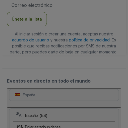
Dirección
de
correo
electrónico
Únete a la lista
Al iniciar sesión o crear una cuenta, aceptas nuestro
acuerdo de usuario
y nuestra
política de privacidad
. Es
posible que recibas notificaciones por SMS de nuestra
parte, pero puedes darte de baja en cualquier momento.
Eventos en directo en todo el mundo
España
Español (ES)
US$
Dolar estadounidense