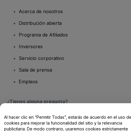
Acerca de nosotros
Distribución abierta
Programa de Afiliados
Inversores
Servicio corporativo
Sala de prensa
Empleos
¿Tienes alguna pregunta?
Centro de Ayuda / Contacto
Al hacer clic en “Permitir Todas”, estarás de acuerdo en el uso d
cookies para mejorar la funcionalidad del sitio y la relevancia
publicitaria. De modo contrario, usaremos cookies estrictamente