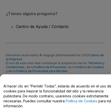
¿Tienes alguna pregunta?
Centro de Ayuda / Contacto
Derechos reservados © viagogo Entertainment Inc 2026
Datos de
la Empresa
El uso de este sitio web constituye la aceptación de los
Términos y
Condiciones
, de la
Política de Privacidad
, de la
Política de Cookies
y de la
Política de Privacidad para Móviles
No compartir mi información personal ni tus opciones de
privacidad
Al hacer clic en “Permitir Todas”, estarás de acuerdo en el uso d
cookies para mejorar la funcionalidad del sitio y la relevancia
publicitaria. De modo contrario, usaremos cookies estrictamente
necesarias. Puedes consultar nuestra
Política de Cookies
para m
información.