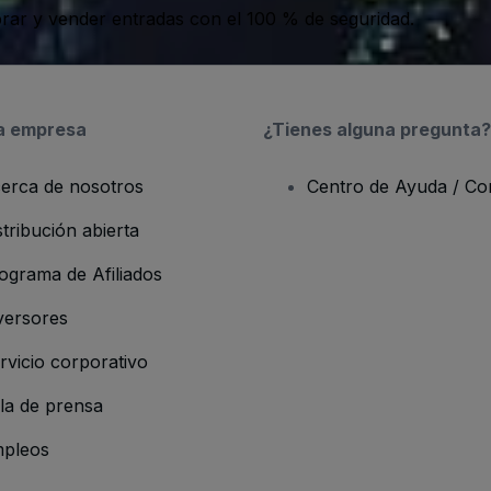
ar y vender entradas con el 100 % de seguridad.
a empresa
¿Tienes alguna pregunta?
erca de nosotros
Centro de Ayuda / Co
stribución abierta
ograma de Afiliados
versores
rvicio corporativo
la de prensa
pleos