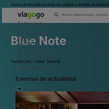
Somos el mercado en línea de compra y reventa de entradas
Entradas
para
Conciertos,
Blue Note
Deporte
y Teatro |
viagogo,
el sitio de
compraventa
Osnabrück, Lower Saxony
de
entradas
Eventos de actualidad