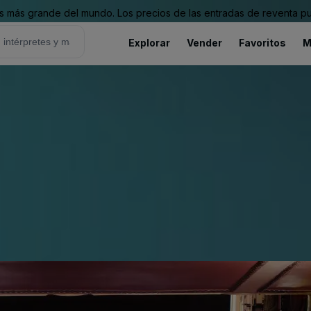
 más grande del mundo. Los precios de las entradas de reventa pu
Explorar
Vender
Favoritos
M