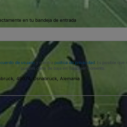
rectamente en tu bandeja de entrada
acuerdo de usuario
y nuestra
política de privacidad
. Es posible que
puedes darte de baja en cualquier momento.
abrück, 49074, Osnabrück, Alemania