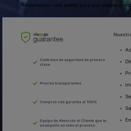
Respaldamos cada pedido para que puedas compr
Nuestr
Ac
Controles de seguridad de primera
Di
clase
Pr
Precios transparentes
In
Se
Compras con garantía al 100%
Sa
Em
Equipo de Atención al Cliente que te
acompaña en todo el proceso