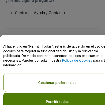
¿Tienes alguna pregunta?
Centro de Ayuda / Contacto
Derechos reservados © viagogo Entertainment Inc 2026
Datos de
la Empresa
Al hacer clic en “Permitir Todas”, estarás de acuerdo en el uso d
El uso de este sitio web constituye la aceptación de los
Términos y
cookies para mejorar la funcionalidad del sitio y la relevancia
Condiciones
, de la
Política de Privacidad
, de la
Política de Cookies
y de la
Política de Privacidad para Móviles
publicitaria. De modo contrario, usaremos cookies estrictamente
No compartir mi información personal ni tus opciones de
necesarias. Puedes consultar nuestra
Política de Cookies
para m
privacidad
información.
Gestionar preferencias
Permitir todas