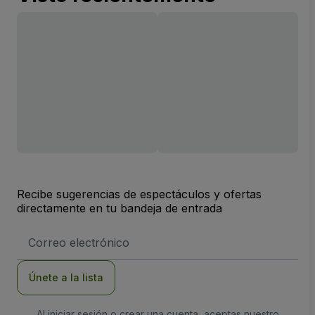
Recibe sugerencias de espectáculos y ofertas
directamente en tu bandeja de entrada
Dirección
de
correo
electrónico
Únete a la lista
Al iniciar sesión o crear una cuenta, aceptas nuestro