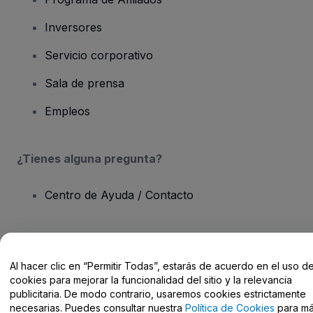
Inversores
Servicio corporativo
Sala de prensa
Empleos
¿Tienes alguna pregunta?
Centro de Ayuda / Contacto
Al hacer clic en “Permitir Todas”, estarás de acuerdo en el uso d
Derechos reservados © viagogo Entertainment Inc 2026
Datos de
cookies para mejorar la funcionalidad del sitio y la relevancia
la Empresa
publicitaria. De modo contrario, usaremos cookies estrictamente
El uso de este sitio web constituye la aceptación de los
Términos y
necesarias. Puedes consultar nuestra
Política de Cookies
para m
Condiciones
, de la
Política de Privacidad
, de la
Política de Cookies