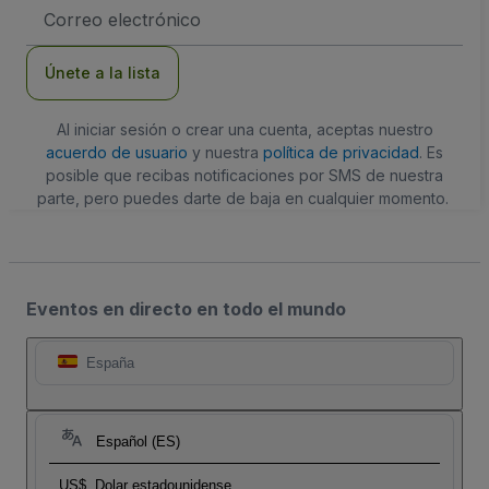
Dirección
de
correo
electrónico
Únete a la lista
Al iniciar sesión o crear una cuenta, aceptas nuestro
acuerdo de usuario
y nuestra
política de privacidad
. Es
posible que recibas notificaciones por SMS de nuestra
parte, pero puedes darte de baja en cualquier momento.
Eventos en directo en todo el mundo
España
Español (ES)
US$
Dolar estadounidense