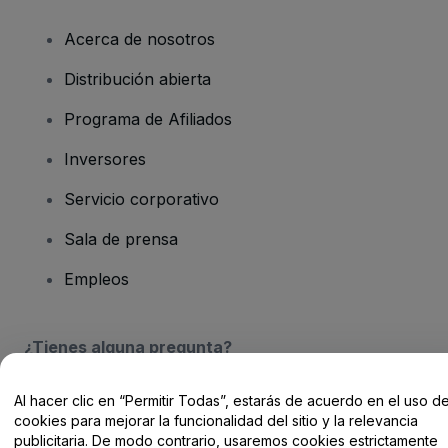
Acerca de nosotros
Distribución abierta
Programa de Afiliados
Inversores
Servicio corporativo
Sala de prensa
Empleos
¿Tienes alguna pregunta?
Centro de Ayuda / Contacto
Al hacer clic en “Permitir Todas”, estarás de acuerdo en el uso d
cookies para mejorar la funcionalidad del sitio y la relevancia
publicitaria. De modo contrario, usaremos cookies estrictamente