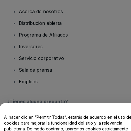
Acerca de nosotros
Distribución abierta
Programa de Afiliados
Inversores
Servicio corporativo
Sala de prensa
Empleos
¿Tienes alguna pregunta?
Centro de Ayuda / Contacto
Al hacer clic en “Permitir Todas”, estarás de acuerdo en el uso d
cookies para mejorar la funcionalidad del sitio y la relevancia
publicitaria. De modo contrario, usaremos cookies estrictamente