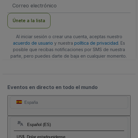
Dirección
de
correo
electrónico
Únete a la lista
Al iniciar sesión o crear una cuenta, aceptas nuestro
acuerdo de usuario
y nuestra
política de privacidad
. Es
posible que recibas notificaciones por SMS de nuestra
parte, pero puedes darte de baja en cualquier momento.
Eventos en directo en todo el mundo
España
Español (ES)
US$
Dolar estadounidense