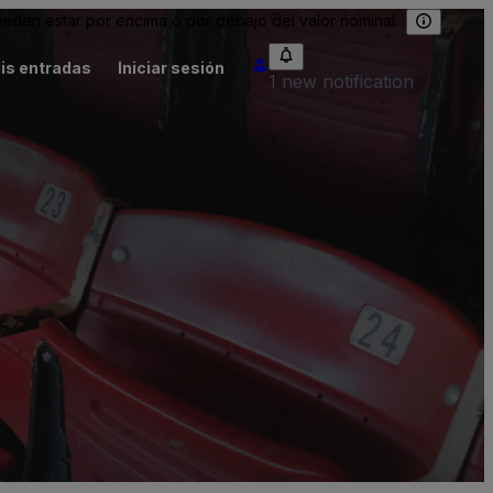
eden estar por encima o por debajo del valor nominal.
is entradas
Iniciar sesión
1 new notification