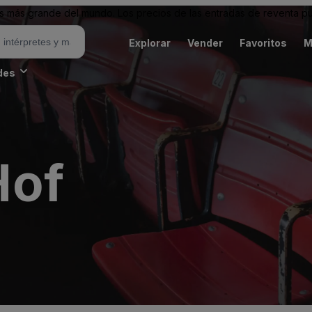
 más grande del mundo. Los precios de las entradas de reventa pu
Explorar
Vender
Favoritos
M
des
Hof