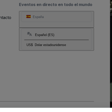
Eventos en directo en todo el mundo
ntacto
España
Español (ES)
US$
Dolar estadounidense