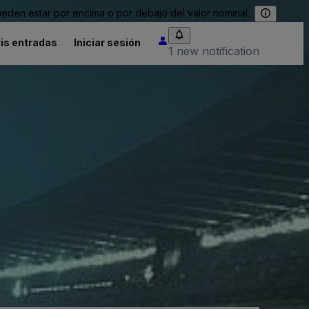
eden estar por encima o por debajo del valor nominal.
is entradas
Iniciar sesión
1 new notification