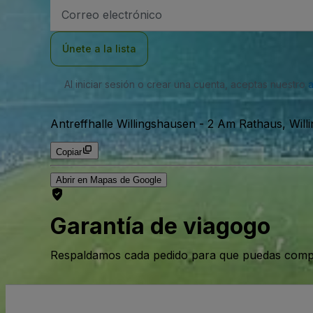
Dirección
de
correo
electrónico
Únete a la lista
Al iniciar sesión o crear una cuenta, aceptas nuestro
Antreffhalle Willingshausen
-
2 Am Rathaus, Will
Copiar
Abrir en Mapas de Google
Garantía de viagogo
Respaldamos cada pedido para que puedas compr