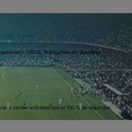
acuerdo de usuario
y nuestra
política de privacidad
. Es posible que
puedes darte de baja en cualquier momento.
ingshausen, 34628, Willingshausen, Alemania
ar y vender entradas con el 100 % de seguridad.