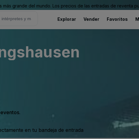
 más grande del mundo. Los precios de las entradas de reventa pu
Explorar
Vender
Favoritos
M
lingshausen
s eventos.
rectamente en tu bandeja de entrada