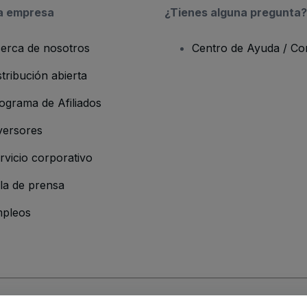
a empresa
¿Tienes alguna pregunta?
erca de nosotros
Centro de Ayuda / Co
stribución abierta
ograma de Afiliados
versores
rvicio corporativo
la de prensa
pleos