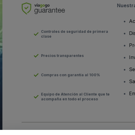
Nuestr
Ac
Controles de seguridad de primera
Di
clase
Pr
Precios transparentes
In
Se
Compras con garantía al 100%
Sa
Em
Equipo de Atención al Cliente que te
acompaña en todo el proceso