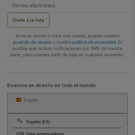
Dirección
de
correo
electrónico
Únete a la lista
Al iniciar sesión o crear una cuenta, aceptas nuestro
acuerdo de usuario
y nuestra
política de privacidad
. Es
posible que recibas notificaciones por SMS de nuestra
parte, pero puedes darte de baja en cualquier momento.
Eventos en directo en todo el mundo
España
Español (ES)
US$
Dolar estadounidense