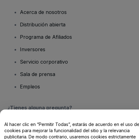
Acerca de nosotros
Distribución abierta
Programa de Afiliados
Inversores
Servicio corporativo
Sala de prensa
Empleos
¿Tienes alguna pregunta?
Centro de Ayuda / Contacto
Al hacer clic en “Permitir Todas”, estarás de acuerdo en el uso d
cookies para mejorar la funcionalidad del sitio y la relevancia
publicitaria. De modo contrario, usaremos cookies estrictamente