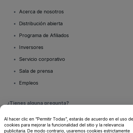
Acerca de nosotros
Distribución abierta
Programa de Afiliados
Inversores
Servicio corporativo
Sala de prensa
Empleos
¿Tienes alguna pregunta?
Centro de Ayuda / Contacto
Al hacer clic en “Permitir Todas”, estarás de acuerdo en el uso d
cookies para mejorar la funcionalidad del sitio y la relevancia
publicitaria. De modo contrario, usaremos cookies estrictamente