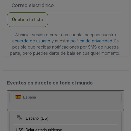
Dirección
de
correo
electrónico
Únete a la lista
Al iniciar sesión o crear una cuenta, aceptas nuestro
acuerdo de usuario
y nuestra
política de privacidad
. Es
posible que recibas notificaciones por SMS de nuestra
parte, pero puedes darte de baja en cualquier momento.
Eventos en directo en todo el mundo
España
Español (ES)
US$
Dolar estadounidense