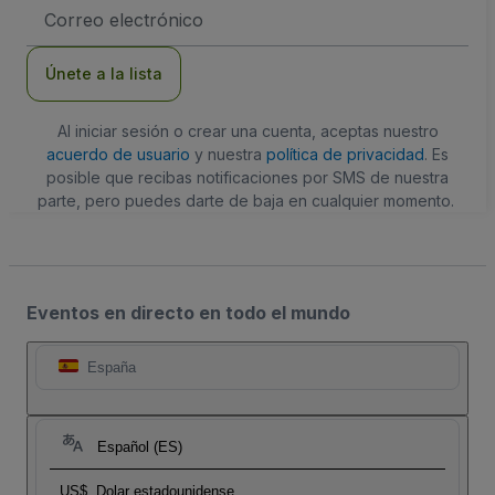
Dirección
de
correo
electrónico
Únete a la lista
Al iniciar sesión o crear una cuenta, aceptas nuestro
acuerdo de usuario
y nuestra
política de privacidad
. Es
posible que recibas notificaciones por SMS de nuestra
parte, pero puedes darte de baja en cualquier momento.
Eventos en directo en todo el mundo
España
Español (ES)
US$
Dolar estadounidense