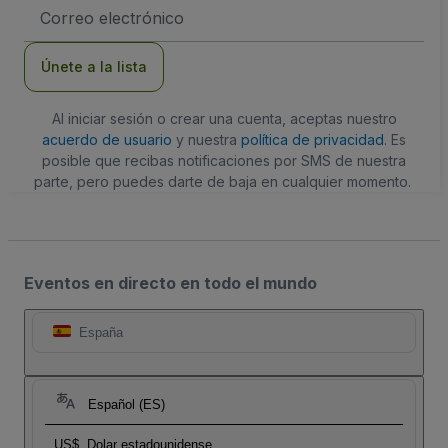
Dirección
de
correo
electrónico
Únete a la lista
Al iniciar sesión o crear una cuenta, aceptas nuestro
acuerdo de usuario
y nuestra
política de privacidad
. Es
posible que recibas notificaciones por SMS de nuestra
parte, pero puedes darte de baja en cualquier momento.
Eventos en directo en todo el mundo
España
Español (ES)
US$
Dolar estadounidense