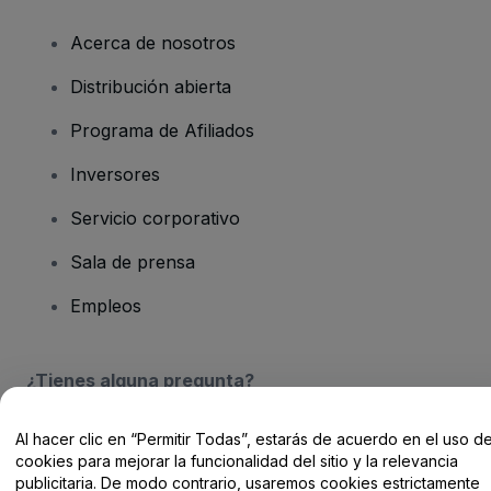
Acerca de nosotros
Distribución abierta
Programa de Afiliados
Inversores
Servicio corporativo
Sala de prensa
Empleos
¿Tienes alguna pregunta?
Centro de Ayuda / Contacto
Al hacer clic en “Permitir Todas”, estarás de acuerdo en el uso d
cookies para mejorar la funcionalidad del sitio y la relevancia
publicitaria. De modo contrario, usaremos cookies estrictamente