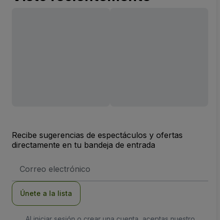
Recibe sugerencias de espectáculos y ofertas
directamente en tu bandeja de entrada
Dirección
de
correo
electrónico
Únete a la lista
Al iniciar sesión o crear una cuenta, aceptas nuestro