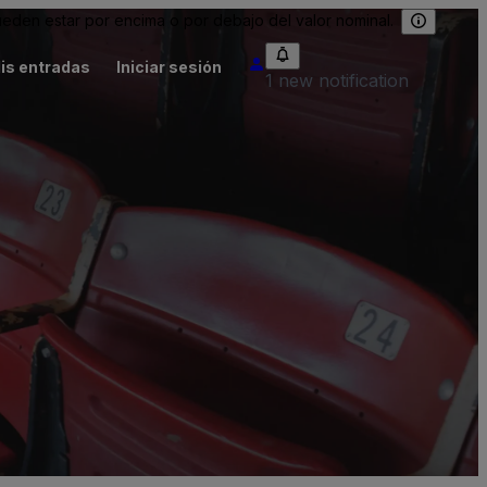
eden estar por encima o por debajo del valor nominal.
is entradas
Iniciar sesión
1 new notification