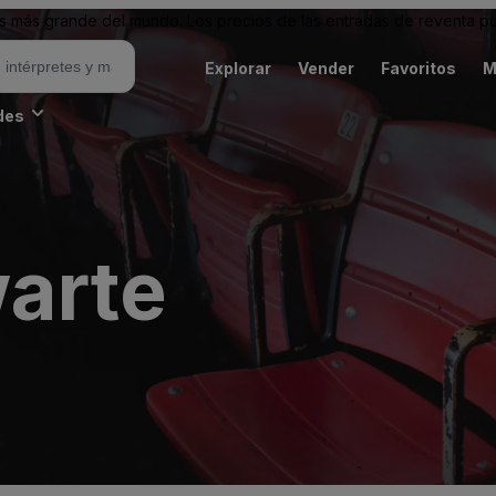
 más grande del mundo. Los precios de las entradas de reventa pu
Explorar
Vender
Favoritos
M
des
warte