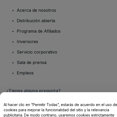
Acerca de nosotros
Distribución abierta
Programa de Afiliados
Inversores
Servicio corporativo
Sala de prensa
Empleos
¿Tienes alguna pregunta?
Centro de Ayuda / Contacto
Al hacer clic en “Permitir Todas”, estarás de acuerdo en el uso d
cookies para mejorar la funcionalidad del sitio y la relevancia
publicitaria. De modo contrario, usaremos cookies estrictamente