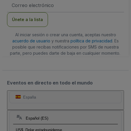
Dirección
de
correo
electrónico
Únete a la lista
Al iniciar sesión o crear una cuenta, aceptas nuestro
acuerdo de usuario
y nuestra
política de privacidad
. Es
posible que recibas notificaciones por SMS de nuestra
parte, pero puedes darte de baja en cualquier momento.
Eventos en directo en todo el mundo
España
Español (ES)
US$
Dolar estadounidense