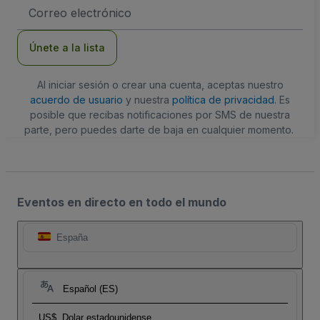
Dirección
de
correo
electrónico
Únete a la lista
Al iniciar sesión o crear una cuenta, aceptas nuestro
acuerdo de usuario
y nuestra
política de privacidad
. Es
posible que recibas notificaciones por SMS de nuestra
parte, pero puedes darte de baja en cualquier momento.
Eventos en directo en todo el mundo
España
Español (ES)
US$
Dolar estadounidense