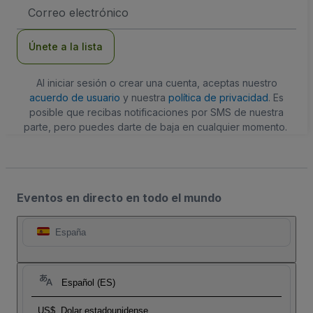
Dirección
de
correo
electrónico
Únete a la lista
Al iniciar sesión o crear una cuenta, aceptas nuestro
acuerdo de usuario
y nuestra
política de privacidad
. Es
posible que recibas notificaciones por SMS de nuestra
parte, pero puedes darte de baja en cualquier momento.
Eventos en directo en todo el mundo
España
Español (ES)
US$
Dolar estadounidense