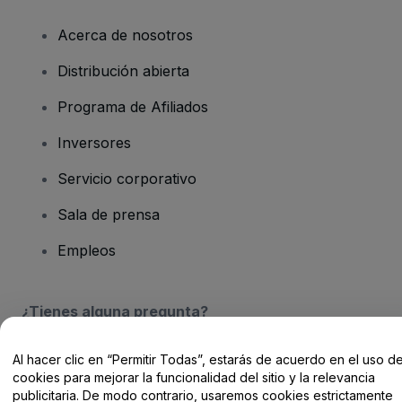
Acerca de nosotros
Distribución abierta
Programa de Afiliados
Inversores
Servicio corporativo
Sala de prensa
Empleos
¿Tienes alguna pregunta?
Centro de Ayuda / Contacto
Al hacer clic en “Permitir Todas”, estarás de acuerdo en el uso d
cookies para mejorar la funcionalidad del sitio y la relevancia
publicitaria. De modo contrario, usaremos cookies estrictamente