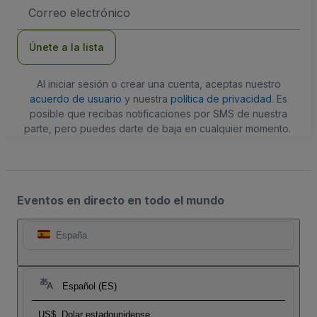
Dirección
de
correo
electrónico
Únete a la lista
Al iniciar sesión o crear una cuenta, aceptas nuestro
acuerdo de usuario
y nuestra
política de privacidad
. Es
posible que recibas notificaciones por SMS de nuestra
parte, pero puedes darte de baja en cualquier momento.
Eventos en directo en todo el mundo
España
Español (ES)
US$
Dolar estadounidense