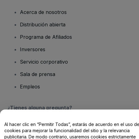
Acerca de nosotros
Distribución abierta
Programa de Afiliados
Inversores
Servicio corporativo
Sala de prensa
Empleos
¿Tienes alguna pregunta?
Centro de Ayuda / Contacto
Al hacer clic en “Permitir Todas”, estarás de acuerdo en el uso d
cookies para mejorar la funcionalidad del sitio y la relevancia
publicitaria. De modo contrario, usaremos cookies estrictamente