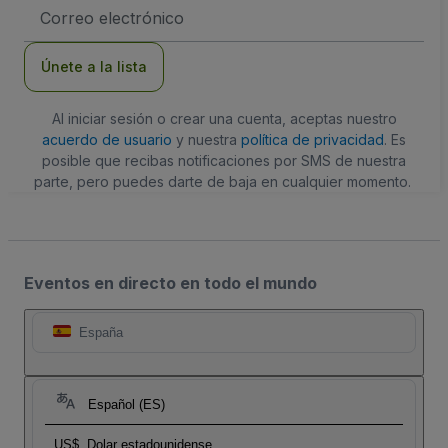
Dirección
de
correo
electrónico
Únete a la lista
Al iniciar sesión o crear una cuenta, aceptas nuestro
acuerdo de usuario
y nuestra
política de privacidad
. Es
posible que recibas notificaciones por SMS de nuestra
parte, pero puedes darte de baja en cualquier momento.
Eventos en directo en todo el mundo
España
Español (ES)
US$
Dolar estadounidense