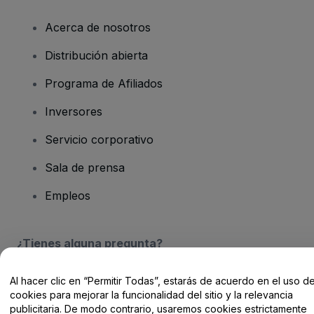
Acerca de nosotros
Distribución abierta
Programa de Afiliados
Inversores
Servicio corporativo
Sala de prensa
Empleos
¿Tienes alguna pregunta?
Centro de Ayuda / Contacto
Al hacer clic en “Permitir Todas”, estarás de acuerdo en el uso d
cookies para mejorar la funcionalidad del sitio y la relevancia
publicitaria. De modo contrario, usaremos cookies estrictamente