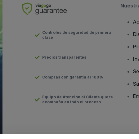
Nuestr
Ac
Controles de seguridad de primera
Di
clase
Pr
Precios transparentes
In
Se
Compras con garantía al 100%
Sa
Em
Equipo de Atención al Cliente que te
acompaña en todo el proceso