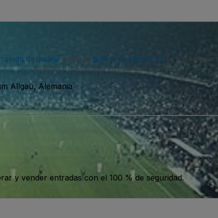
acuerdo de usuario
y nuestra
política de privacidad
. Es posible que
puedes darte de baja en cualquier momento.
 im Allgäu, Alemania
ar y vender entradas con el 100 % de seguridad.