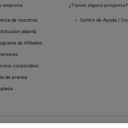
a empresa
¿Tienes alguna pregunta?
erca de nosotros
Centro de Ayuda / Co
stribución abierta
ograma de Afiliados
versores
rvicio corporativo
la de prensa
pleos