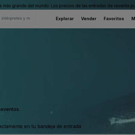
 más grande del mundo. Los precios de las entradas de reventa pu
Explorar
Vender
Favoritos
M
s eventos.
rectamente en tu bandeja de entrada