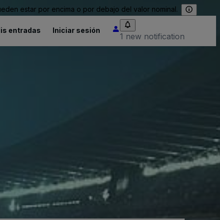
eden estar por encima o por debajo del valor nominal.
is entradas
Iniciar sesión
1 new notification