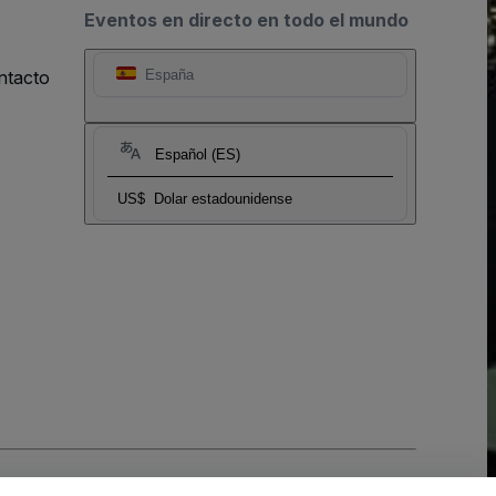
Eventos en directo en todo el mundo
ntacto
España
Español (ES)
US$
Dolar estadounidense