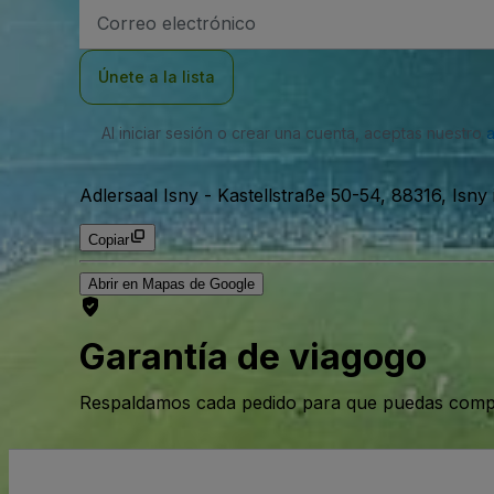
Dirección
de
correo
electrónico
Únete a la lista
Al iniciar sesión o crear una cuenta, aceptas nuestro
Adlersaal Isny
-
Kastellstraße 50-54, 88316, Isny
Copiar
Abrir en Mapas de Google
Garantía de viagogo
Respaldamos cada pedido para que puedas compr