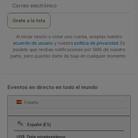
Dirección
de
correo
electrónico
Únete a la lista
Al iniciar sesión o crear una cuenta, aceptas nuestro
acuerdo de usuario
y nuestra
política de privacidad
. Es
posible que recibas notificaciones por SMS de nuestra
parte, pero puedes darte de baja en cualquier momento.
Eventos en directo en todo el mundo
España
Español (ES)
US$
Dolar estadounidense