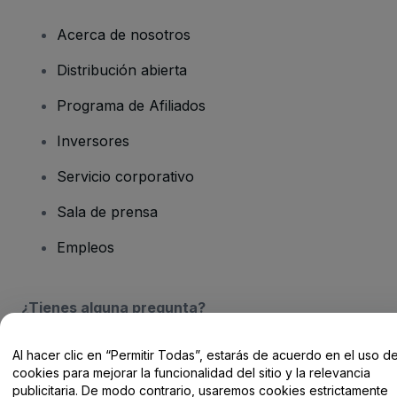
Acerca de nosotros
Distribución abierta
Programa de Afiliados
Inversores
Servicio corporativo
Sala de prensa
Empleos
¿Tienes alguna pregunta?
Centro de Ayuda / Contacto
Al hacer clic en “Permitir Todas”, estarás de acuerdo en el uso d
cookies para mejorar la funcionalidad del sitio y la relevancia
publicitaria. De modo contrario, usaremos cookies estrictamente