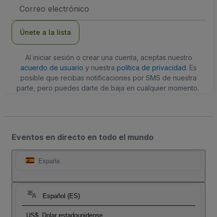
Dirección
de
correo
electrónico
Únete a la lista
Al iniciar sesión o crear una cuenta, aceptas nuestro
acuerdo de usuario
y nuestra
política de privacidad
. Es
posible que recibas notificaciones por SMS de nuestra
parte, pero puedes darte de baja en cualquier momento.
Eventos en directo en todo el mundo
España
Español (ES)
US$
Dolar estadounidense