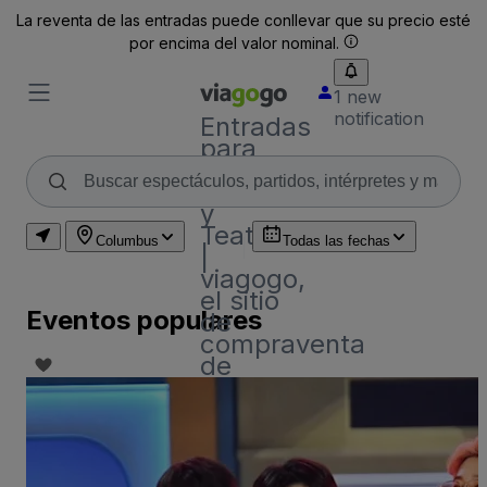
La reventa de las entradas puede conllevar que su precio esté
por encima del valor nominal.
1 new
notification
Entradas
para
Conciertos,
Deporte
y
Teatro
Columbus
Todas las fechas
|
viagogo,
el sitio
Eventos populares
de
compraventa
de
entradas