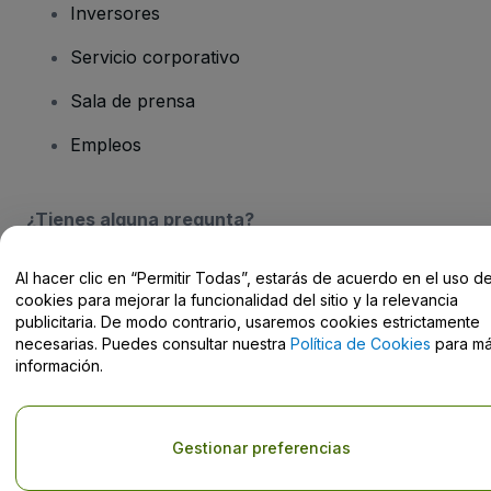
Inversores
Servicio corporativo
Sala de prensa
Empleos
¿Tienes alguna pregunta?
Centro de Ayuda / Contacto
Al hacer clic en “Permitir Todas”, estarás de acuerdo en el uso d
cookies para mejorar la funcionalidad del sitio y la relevancia
publicitaria. De modo contrario, usaremos cookies estrictamente
necesarias. Puedes consultar nuestra
Política de Cookies
para m
información.
Derechos reservados © viagogo Entertainment Inc 2026
Datos de
la Empresa
El uso de este sitio web constituye la aceptación de los
Términos y
Gestionar preferencias
Condiciones
, de la
Política de Privacidad
, de la
Política de Cookies
y de la
Política de Privacidad para Móviles